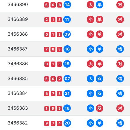
3466390
14
大
单
对
6
0
8
3466389
11
小
单
对
2
1
8
3466388
09
小
单
对
0
1
8
3466387
18
小
单
错
7
8
3
3466386
15
大
单
对
9
1
5
3466385
07
大
双
错
5
0
2
3466384
21
小
双
错
6
7
8
3466383
16
小
双
对
1
6
9
3466382
20
小
单
错
9
7
4