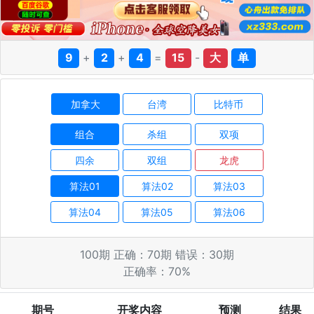
9
+
2
+
4
=
15
-
大
单
加拿大
台湾
比特币
组合
杀组
双项
四余
双组
龙虎
算法01
算法02
算法03
算法04
算法05
算法06
100
期 正确：
70
期 错误：
30
期
正确率：
70
%
期号
开奖内容
预测
结果