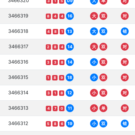
3466320
09
大
单
对
3
1
5
3466319
16
大
双
对
8
4
4
3466318
13
大
双
错
4
8
1
3466317
14
大
双
对
2
8
4
3466316
14
小
双
对
3
3
8
3466315
18
小
双
对
1
8
9
3466314
12
小
双
对
3
1
8
3466313
11
小
单
对
4
7
0
3466312
19
小
双
错
5
8
6