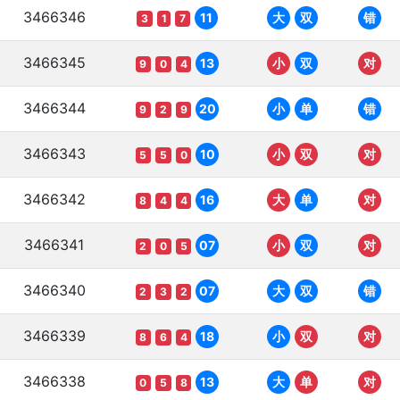
3466346
11
大
双
错
3
1
7
3466345
13
小
双
对
9
0
4
3466344
20
小
单
错
9
2
9
3466343
10
小
双
对
5
5
0
3466342
16
大
单
对
8
4
4
3466341
07
小
双
对
2
0
5
3466340
07
大
双
错
2
3
2
3466339
18
小
双
对
8
6
4
3466338
13
大
单
对
0
5
8